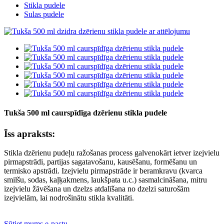
Stikla pudele
Sulas pudele
Tukša 500 ml caurspīdīga dzērienu stikla pudele
Īss apraksts:
Stikla dzērienu pudeļu ražošanas process galvenokārt ietver izejvielu
pirmapstrādi, partijas sagatavošanu, kausēšanu, formēšanu un
termisko apstrādi. Izejvielu pirmapstrāde ir beramkravu (kvarca
smilšu, sodas, kaļķakmens, laukšpata u.c.) sasmalcināšana, mitru
izejvielu žāvēšana un dzelzs atdalīšana no dzelzi saturošām
izejvielām, lai nodrošinātu stikla kvalitāti.
Sūtiet mums e-pastu