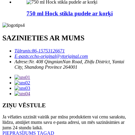
750 ml Hock stikla pudele ar korķi
SAZINIETIES AR MUMS
Tālrunis:
86-15753126671
E-pasts:
echo-original@ytoriginal.com
Adrese:
Nr. 408 QingnianNan Road, Zhifu District, Yantai
City, Shandong Province 264001
ZIŅU VĒSTULE
Ja vēlaties uzzināt vairāk par mūsu produktiem vai cenu sarakstu,
lūdzu, atstājiet mums savu e-pasta adresi, un mēs sazināsimies ar
jums 24 stundu laikā.
PIEPRASĪJUMS TAGAD