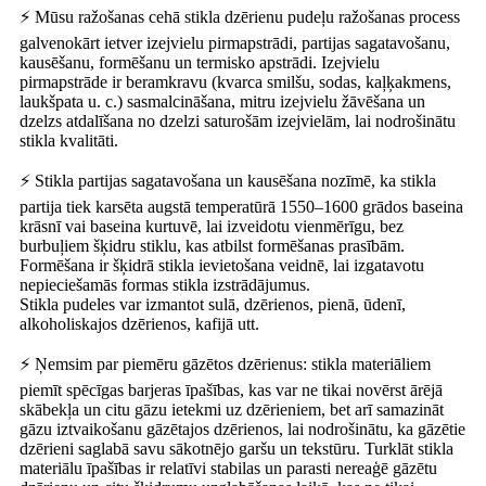
⚡ Mūsu ražošanas cehā stikla dzērienu pudeļu ražošanas process
galvenokārt ietver izejvielu pirmapstrādi, partijas sagatavošanu,
kausēšanu, formēšanu un termisko apstrādi. Izejvielu
pirmapstrāde ir beramkravu (kvarca smilšu, sodas, kaļķakmens,
laukšpata u. c.) sasmalcināšana, mitru izejvielu žāvēšana un
dzelzs atdalīšana no dzelzi saturošām izejvielām, lai nodrošinātu
stikla kvalitāti.
⚡ Stikla partijas sagatavošana un kausēšana nozīmē, ka stikla
partija tiek karsēta augstā temperatūrā 1550–1600 grādos baseina
krāsnī vai baseina kurtuvē, lai izveidotu vienmērīgu, bez
burbuļiem šķidru stiklu, kas atbilst formēšanas prasībām.
Formēšana ir šķidrā stikla ievietošana veidnē, lai izgatavotu
nepieciešamās formas stikla izstrādājumus.
Stikla pudeles var izmantot sulā, dzērienos, pienā, ūdenī,
alkoholiskajos dzērienos, kafijā utt.
⚡ Ņemsim par piemēru gāzētos dzērienus: stikla materiāliem
piemīt spēcīgas barjeras īpašības, kas var ne tikai novērst ārējā
skābekļa un citu gāzu ietekmi uz dzērieniem, bet arī samazināt
gāzu iztvaikošanu gāzētajos dzērienos, lai nodrošinātu, ka gāzētie
dzērieni saglabā savu sākotnējo garšu un tekstūru. Turklāt stikla
materiālu īpašības ir relatīvi stabilas un parasti nereaģē gāzētu