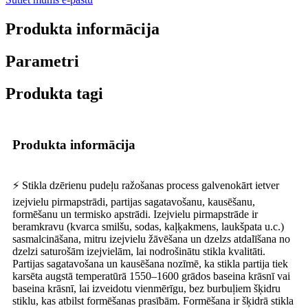
Produkta informācija
Parametri
Produkta tagi
Produkta informācija
⚡ Stikla dzērienu pudeļu ražošanas process galvenokārt ietver
izejvielu pirmapstrādi, partijas sagatavošanu, kausēšanu,
formēšanu un termisko apstrādi. Izejvielu pirmapstrāde ir
beramkravu (kvarca smilšu, sodas, kaļķakmens, laukšpata u.c.)
sasmalcināšana, mitru izejvielu žāvēšana un dzelzs atdalīšana no
dzelzi saturošām izejvielām, lai nodrošinātu stikla kvalitāti.
Partijas sagatavošana un kausēšana nozīmē, ka stikla partija tiek
karsēta augstā temperatūrā 1550–1600 grādos baseina krāsnī vai
baseina krāsnī, lai izveidotu vienmērīgu, bez burbuļiem šķidru
stiklu, kas atbilst formēšanas prasībām. Formēšana ir šķidrā stikla