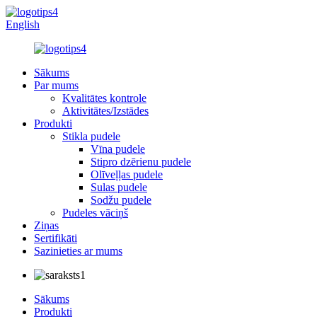
English
Sākums
Par mums
Kvalitātes kontrole
Aktivitātes/Izstādes
Produkti
Stikla pudele
Vīna pudele
Stipro dzērienu pudele
Olīveļļas pudele
Sulas pudele
Sodžu pudele
Pudeles vāciņš
Ziņas
Sertifikāti
Sazinieties ar mums
Sākums
Produkti