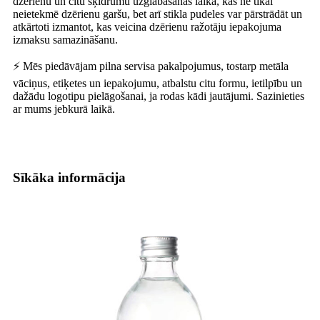
dzērienu un citu šķidrumu uzglabāšanas laikā, kas ne tikai
neietekmē dzērienu garšu, bet arī stikla pudeles var pārstrādāt un
atkārtoti izmantot, kas veicina dzērienu ražotāju iepakojuma
izmaksu samazināšanu.
⚡ Mēs piedāvājam pilna servisa pakalpojumus, tostarp metāla
vāciņus, etiķetes un iepakojumu, atbalstu citu formu, ietilpību un
dažādu logotipu pielāgošanai, ja rodas kādi jautājumi. Sazinieties
ar mums jebkurā laikā.
Sīkāka informācija