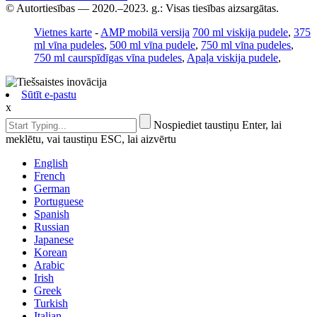
© Autortiesības — 2020.–2023. g.: Visas tiesības aizsargātas.
Vietnes karte
-
AMP mobilā versija
700 ml viskija pudele
,
375
ml vīna pudeles
,
500 ml vīna pudele
,
750 ml vīna pudeles
,
750 ml caurspīdīgas vīna pudeles
,
Apaļa viskija pudele
,
Sūtīt e-pastu
x
Nospiediet taustiņu Enter, lai
meklētu, vai taustiņu ESC, lai aizvērtu
English
French
German
Portuguese
Spanish
Russian
Japanese
Korean
Arabic
Irish
Greek
Turkish
Italian