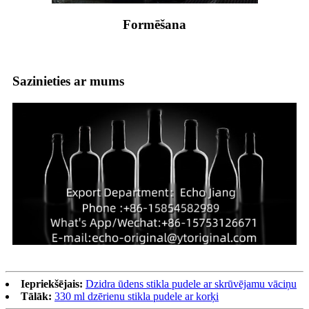
Formēšana
Sazinieties ar mums
Iepriekšējais:
Dzidra ūdens stikla pudele ar skrūvējamu vāciņu
Tālāk:
330 ml dzērienu stikla pudele ar korķi