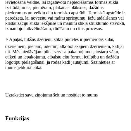
ievietošana veidnē, lai izgatavotu nepieciešamās formas stikla
izstrādājumus, piemēram, plakanas plāksnes, dažādus
piederumus un veiktu citu termisko apstrādi. Termiskā apstrāde ir
paredzēta, lai novērstu vai radītu spriegumu, fāžu atdalīšanos vai
kristalizāciju stikla iekšpusē un mainītu stikla strukturālo stāvokli,
izmantojot atkvēlināšanu, rūdīšanu un citus procesus.
⚡ Apaļas, tukšas dzērienu stikla pudeles ir piemērotas sulai,
dzērieniem, pienam, ūdenim, alkoholiskajiem dzērieniem, kafijai
utt. Mēs piedāvājam pilna servisa pakalpojumus, tostarp vāku,
etiķeti un iepakojumu, atbalstu citu formu, ietilpību un dažādu
logotipu pielāgošanai, ja rodas kādi jautājumi. Sazinieties ar
mums jebkurā laikā.
Uzrakstiet savu ziņojumu šeit un nosūtiet to mums
Funkcijas