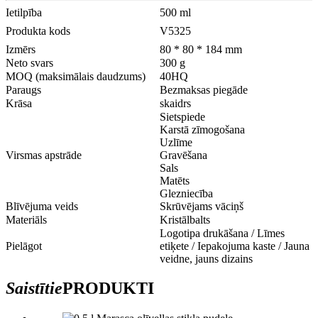
Ietilpība
500 ml
Produkta kods
V5325
Izmērs
80 * 80 * 184 mm
Neto svars
300 g
MOQ (maksimālais daudzums)
40HQ
Paraugs
Bezmaksas piegāde
Krāsa
skaidrs
Sietspiede
Karstā zīmogošana
Uzlīme
Virsmas apstrāde
Gravēšana
Sals
Matēts
Glezniecība
Blīvējuma veids
Skrūvējams vāciņš
Materiāls
Kristālbalts
Logotipa drukāšana / Līmes
Pielāgot
etiķete / Iepakojuma kaste / Jauna
veidne, jauns dizains
Saistītie
PRODUKTI