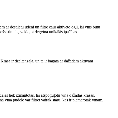
 ar destilētu ūdeni un filtrē caur aktivēto ogli, lai vīns būtu
ojošs stimuls, veidojot degvīna unikālās īpašības.
. Krāsa ir dzeltenzaļa, un tā ir bagāta ar dažādām aktīvām
eles tiek izmantotas, lai atspoguļotu vīna dažādās krāsas,
ā vīna pudele var filtrēt vairāk staru, kas ir piemērotāk vīnam,