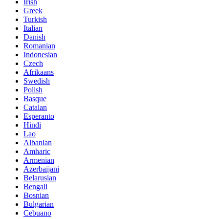
Irish
Greek
Turkish
Italian
Danish
Romanian
Indonesian
Czech
Afrikaans
Swedish
Polish
Basque
Catalan
Esperanto
Hindi
Lao
Albanian
Amharic
Armenian
Azerbaijani
Belarusian
Bengali
Bosnian
Bulgarian
Cebuano