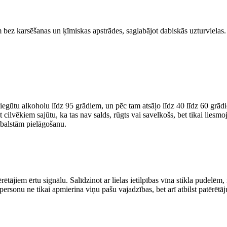
em bez karsēšanas un ķīmiskas apstrādes, saglabājot dabiskās uzturvielas
egūtu alkoholu līdz 95 grādiem, un pēc tam atsāļo līdz 40 līdz 60 grādiem
t cilvēkiem sajūtu, ka tas nav salds, rūgts vai savelkošs, bet tikai liesm
tbalstām pielāgošanu.
rētājiem ērtu signālu. Salīdzinot ar lielas ietilpības vīna stikla pudelēm
 personu ne tikai apmierina viņu pašu vajadzības, bet arī atbilst patērētā