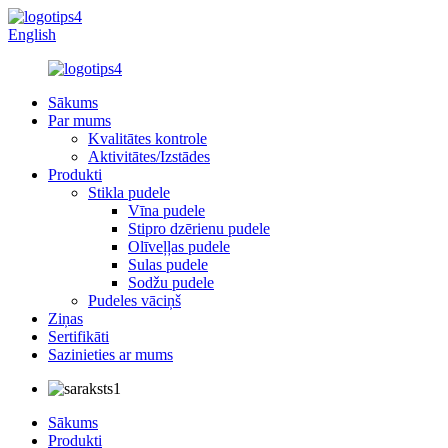
English
Sākums
Par mums
Kvalitātes kontrole
Aktivitātes/Izstādes
Produkti
Stikla pudele
Vīna pudele
Stipro dzērienu pudele
Olīveļļas pudele
Sulas pudele
Sodžu pudele
Pudeles vāciņš
Ziņas
Sertifikāti
Sazinieties ar mums
Sākums
Produkti