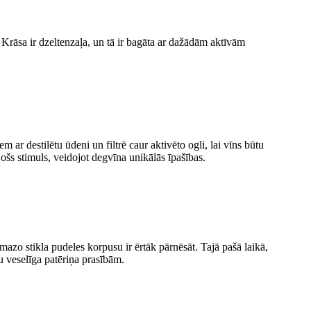
. Krāsa ir dzeltenzaļa, un tā ir bagāta ar dažādām aktīvām
 ar destilētu ūdeni un filtrē caur aktivēto ogli, lai vīns būtu
ojošs stimuls, veidojot degvīna unikālās īpašības.
, mazo stikla pudeles korpusu ir ērtāk pārnēsāt. Tajā pašā laikā,
ju veselīga patēriņa prasībām.