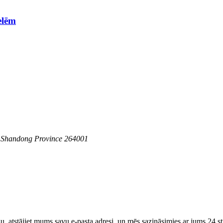
elēm
y, Shandong Province 264001
u, atstājiet mums savu e-pasta adresi, un mēs sazināsimies ar jums 24 s