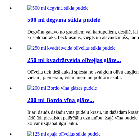
500 ml degvīna stikla pudele
Degvīnu gatavo no graudiem vai kartupeļiem, destilē, lai i
kristāldzidrāks, bezkrāsains, viegls un atsvaidzinošs, rado
250 ml kvadrātveida olīveļļas glāze...
Olīveļļa tiek tieši auksti spiesta no svaigiem olīvu augļi
vielām, piemēram, vitamīniem un poliformskābi.
200 ml Bordo vīna glāze...
Ir arī daudz dažādu vīna pudeļu krāsu, un dažādām krāsām 
tādējādi piesaistot patērētāju uzmanību. Zaļā vīna pudele 
ko var uzglabāt ilgu laiku.