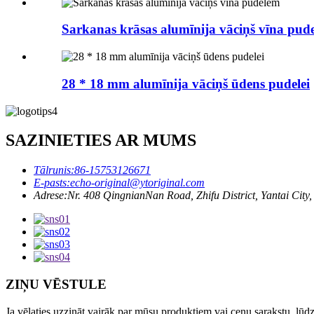
Sarkanas krāsas alumīnija vāciņš vīna pud
28 * 18 mm alumīnija vāciņš ūdens pudelei
SAZINIETIES AR MUMS
Tālrunis:
86-15753126671
E-pasts:
echo-original@ytoriginal.com
Adrese:
Nr. 408 QingnianNan Road, Zhifu District, Yantai Cit
ZIŅU VĒSTULE
Ja vēlaties uzzināt vairāk par mūsu produktiem vai cenu sarakstu, lūdz