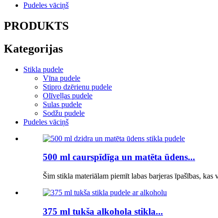
Pudeles vāciņš
PRODUKTS
Kategorijas
Stikla pudele
Vīna pudele
Stipro dzērienu pudele
Olīveļļas pudele
Sulas pudele
Sodžu pudele
Pudeles vāciņš
500 ml caurspīdīga un matēta ūdens...
Šim stikla materiālam piemīt labas barjeras īpašības, kas
375 ml tukša alkohola stikla...