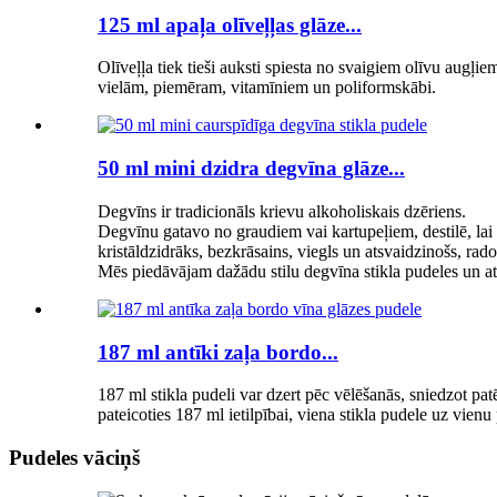
125 ml apaļa olīveļļas glāze...
Olīveļļa tiek tieši auksti spiesta no svaigiem olīvu augļi
vielām, piemēram, vitamīniem un poliformskābi.
50 ml mini dzidra degvīna glāze...
Degvīns ir tradicionāls krievu alkoholiskais dzēriens.
Degvīnu gatavo no graudiem vai kartupeļiem, destilē, lai i
kristāldzidrāks, bezkrāsains, viegls un atsvaidzinošs, rado
Mēs piedāvājam dažādu stilu degvīna stikla pudeles un a
187 ml antīki zaļa bordo...
187 ml stikla pudeli var dzert pēc vēlēšanās, sniedzot patē
pateicoties 187 ml ietilpībai, viena stikla pudele uz vienu
Pudeles vāciņš