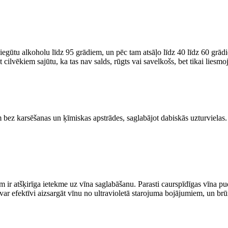
egūtu alkoholu līdz 95 grādiem, un pēc tam atsāļo līdz 40 līdz 60 grādiem
t cilvēkiem sajūtu, ka tas nav salds, rūgts vai savelkošs, bet tikai liesm
em bez karsēšanas un ķīmiskas apstrādes, saglabājot dabiskās uzturvielas
ir atšķirīga ietekme uz vīna saglabāšanu. Parasti caurspīdīgas vīna pud
var efektīvi aizsargāt vīnu no ultravioletā starojuma bojājumiem, un brūn