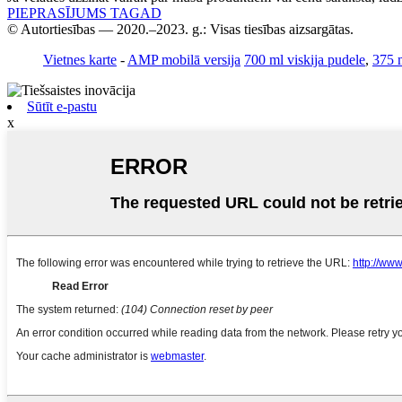
PIEPRASĪJUMS TAGAD
© Autortiesības — 2020.–2023. g.: Visas tiesības aizsargātas.
Vietnes karte
-
AMP mobilā versija
700 ml viskija pudele
,
375 
Sūtīt e-pastu
x