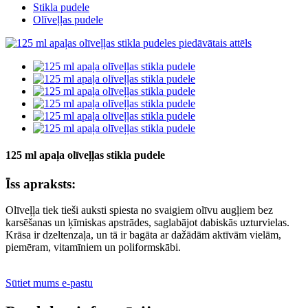
Stikla pudele
Olīveļļas pudele
125 ml apaļa olīveļļas stikla pudele
Īss apraksts:
Olīveļļa tiek tieši auksti spiesta no svaigiem olīvu augļiem bez
karsēšanas un ķīmiskas apstrādes, saglabājot dabiskās uzturvielas.
Krāsa ir dzeltenzaļa, un tā ir bagāta ar dažādām aktīvām vielām,
piemēram, vitamīniem un poliformskābi.
Sūtiet mums e-pastu