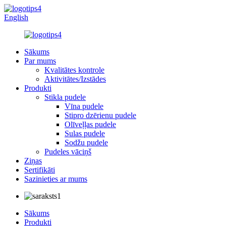
English
Sākums
Par mums
Kvalitātes kontrole
Aktivitātes/Izstādes
Produkti
Stikla pudele
Vīna pudele
Stipro dzērienu pudele
Olīveļļas pudele
Sulas pudele
Sodžu pudele
Pudeles vāciņš
Ziņas
Sertifikāti
Sazinieties ar mums
Sākums
Produkti