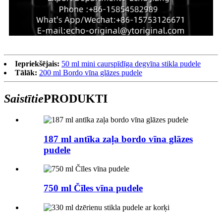
Iepriekšējais:
50 ml mini caurspīdīga degvīna stikla pudele
Tālāk:
200 ml Bordo vīna glāzes pudele
Saistītie
PRODUKTI
187 ml antīka zaļa bordo vīna glāzes
pudele
750 ml Čīles vīna pudele