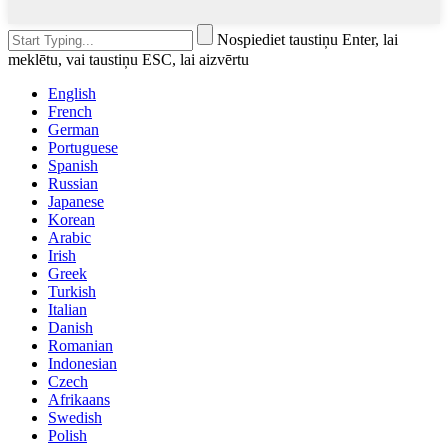
Nospiediet taustiņu Enter, lai
meklētu, vai taustiņu ESC, lai aizvērtu
English
French
German
Portuguese
Spanish
Russian
Japanese
Korean
Arabic
Irish
Greek
Turkish
Italian
Danish
Romanian
Indonesian
Czech
Afrikaans
Swedish
Polish