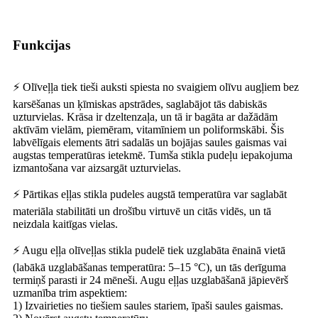
Funkcijas
⚡ Olīveļļa tiek tieši auksti spiesta no svaigiem olīvu augļiem bez
karsēšanas un ķīmiskas apstrādes, saglabājot tās dabiskās
uzturvielas. Krāsa ir dzeltenzaļa, un tā ir bagāta ar dažādām
aktīvām vielām, piemēram, vitamīniem un poliformskābi. Šis
labvēlīgais elements ātri sadalās un bojājas saules gaismas vai
augstas temperatūras ietekmē. Tumša stikla pudeļu iepakojuma
izmantošana var aizsargāt uzturvielas.
⚡ Pārtikas eļļas stikla pudeles augstā temperatūra var saglabāt
materiāla stabilitāti un drošību virtuvē un citās vidēs, un tā
neizdala kaitīgas vielas.
⚡ Augu eļļa olīveļļas stikla pudelē tiek uzglabāta ēnainā vietā
(labākā uzglabāšanas temperatūra: 5–15 °C), un tās derīguma
termiņš parasti ir 24 mēneši. Augu eļļas uzglabāšanā jāpievērš
uzmanība trim aspektiem:
1) Izvairieties no tiešiem saules stariem, īpaši saules gaismas.