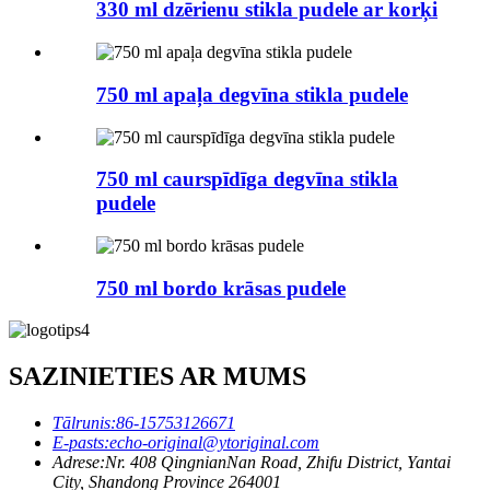
330 ml dzērienu stikla pudele ar korķi
750 ml apaļa degvīna stikla pudele
750 ml caurspīdīga degvīna stikla
pudele
750 ml bordo krāsas pudele
SAZINIETIES AR MUMS
Tālrunis:
86-15753126671
E-pasts:
echo-original@ytoriginal.com
Adrese:
Nr. 408 QingnianNan Road, Zhifu District, Yantai
City, Shandong Province 264001