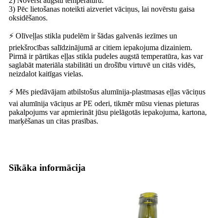
2) Novērst augstu temperatūru.
3) Pēc lietošanas noteikti aizveriet vāciņus, lai novērstu gaisa
oksidēšanos.
⚡ Olīveļļas stikla pudelēm ir šādas galvenās iezīmes un
priekšrocības salīdzinājumā ar citiem iepakojuma dizainiem.
Pirmā ir pārtikas eļļas stikla pudeles augstā temperatūra, kas var
saglabāt materiāla stabilitāti un drošību virtuvē un citās vidēs,
neizdalot kaitīgas vielas.
⚡ Mēs piedāvājam atbilstošus alumīnija-plastmasas eļļas vāciņus
vai alumīnija vāciņus ar PE oderi, tikmēr mūsu vienas pieturas
pakalpojums var apmierināt jūsu pielāgotās iepakojuma, kartona,
marķēšanas un citas prasības.
Sīkāka informācija