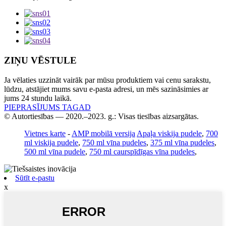
ZIŅU VĒSTULE
Ja vēlaties uzzināt vairāk par mūsu produktiem vai cenu sarakstu,
lūdzu, atstājiet mums savu e-pasta adresi, un mēs sazināsimies ar
jums 24 stundu laikā.
PIEPRASĪJUMS TAGAD
© Autortiesības — 2020.–2023. g.: Visas tiesības aizsargātas.
Vietnes karte
-
AMP mobilā versija
Apaļa viskija pudele
,
700
ml viskija pudele
,
750 ml vīna pudeles
,
375 ml vīna pudeles
,
500 ml vīna pudele
,
750 ml caurspīdīgas vīna pudeles
,
Sūtīt e-pastu
x