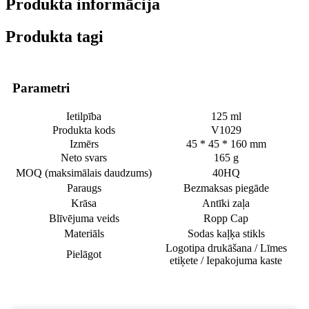
Produkta informācija
Produkta tagi
Parametri
Ietilpība
125 ml
Produkta kods
V1029
Izmērs
45 * 45 * 160 mm
Neto svars
165 g
MOQ (maksimālais daudzums)
40HQ
Paraugs
Bezmaksas piegāde
Krāsa
Antīki zaļa
Blīvējuma veids
Ropp Cap
Materiāls
Sodas kaļķa stikls
Logotipa drukāšana / Līmes
Pielāgot
etiķete / Iepakojuma kaste